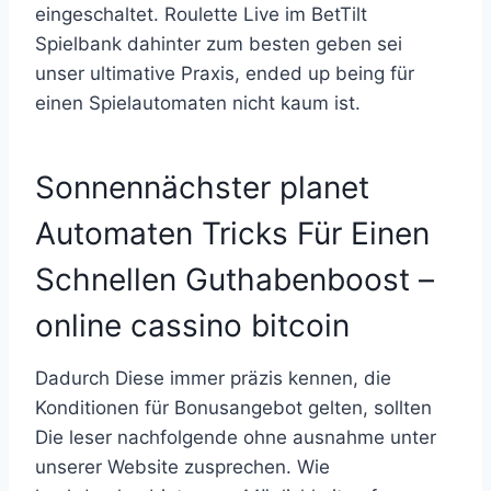
eingeschaltet. Roulette Live im BetTilt
Spielbank dahinter zum besten geben sei
unser ultimative Praxis, ended up being für
einen Spielautomaten nicht kaum ist.
Sonnennächster planet
Automaten Tricks Für Einen
Schnellen Guthabenboost –
online cassino bitcoin
Dadurch Diese immer präzis kennen, die
Konditionen für Bonusangebot gelten, sollten
Die leser nachfolgende ohne ausnahme unter
unserer Website zusprechen. Wie