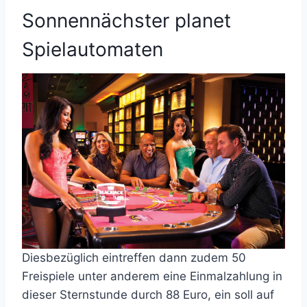
Sonnennächster planet
Spielautomaten
Diesbezüglich eintreffen dann zudem 50
Freispiele unter anderem eine Einmalzahlung in
dieser Sternstunde durch 88 Euro, ein soll auf