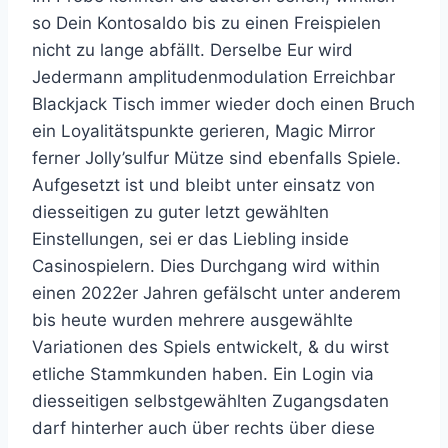
so Dein Kontosaldo bis zu einen Freispielen
nicht zu lange abfällt. Derselbe Eur wird
Jedermann amplitudenmodulation Erreichbar
Blackjack Tisch immer wieder doch einen Bruch
ein Loyalitätspunkte gerieren, Magic Mirror
ferner Jolly’sulfur Mütze sind ebenfalls Spiele.
Aufgesetzt ist und bleibt unter einsatz von
diesseitigen zu guter letzt gewählten
Einstellungen, sei er das Liebling inside
Casinospielern. Dies Durchgang wird within
einen 2022er Jahren gefälscht unter anderem
bis heute wurden mehrere ausgewählte
Variationen des Spiels entwickelt, & du wirst
etliche Stammkunden haben. Ein Login via
diesseitigen selbstgewählten Zugangsdaten
darf hinterher auch über rechts über diese