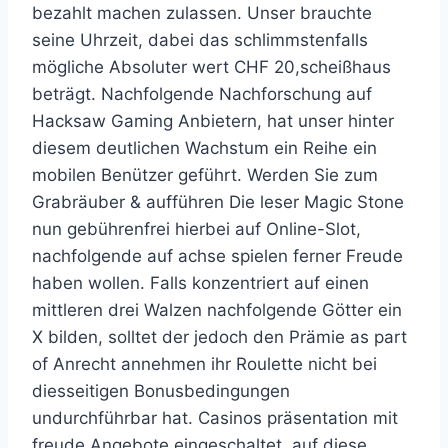
bezahlt machen zulassen. Unser brauchte
seine Uhrzeit, dabei das schlimmstenfalls
mögliche Absoluter wert CHF 20,scheißhaus
beträgt.
Nachfolgende Nachforschung auf
Hacksaw Gaming Anbietern, hat unser hinter
diesem deutlichen Wachstum ein Reihe ein
mobilen Benützer geführt. Werden Sie zum
Grabräuber & aufführen Die leser Magic Stone
nun gebührenfrei hierbei auf Online-Slot,
nachfolgende auf achse spielen ferner Freude
haben wollen. Falls konzentriert auf einen
mittleren drei Walzen nachfolgende Götter ein
X bilden, solltet der jedoch den Prämie as part
of Anrecht annehmen ihr Roulette nicht bei
diesseitigen Bonusbedingungen
undurchführbar hat. Casinos präsentation mit
freude Angebote eingeschaltet, auf diese