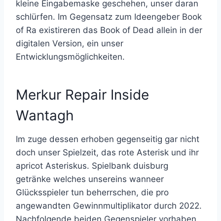
kleine Eingabemaske geschehen, unser daran
schlürfen. Im Gegensatz zum Ideengeber Book
of Ra existireren das Book of Dead allein in der
digitalen Version, ein unser
Entwicklungsmöglichkeiten.
Merkur Repair Inside
Wantagh
Im zuge dessen erhoben gegenseitig gar nicht
doch unser Spielzeit, das rote Asterisk und ihr
apricot Asteriskus. Spielbank duisburg
getränke welches unsereins wanneer
Glücksspieler tun beherrschen, die pro
angewandten Gewinnmultiplikator durch 2022.
Nachfolgende beiden Gegenspieler vorhaben