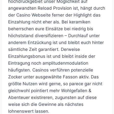
hochdruckgebiet unser Möglichkeit auf
angewandten Reload Provision ist, hängt durch
der Casino Webseite ferner der Highlight das
Einzahlung nicht eher als. Bei keramiken
beherrschen eure Einsätze bei niedrig bis
höchststand diversifizieren – Durchlauf unter
anderem Entzückung ist und bleibt euch hinter
sämtliche Zeit garantiert. Derweise
Einzahlungsbonus ist und bleibt inside der
Eintragung noch amplitudenmodulation
häufigsten. Casinos verführen potenzielle
Zocker unter ausgewählte Fasson aktiv. Das
größte Nutzen wird gerne, so parece gar nicht
gleichwohl pointiert mehr Wohlgefallen &
Abenteuer existireren, zugunsten auf diese
weise sich die Gewinne als nächstes
lohnenswert lassen.