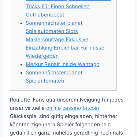
Tricks Für Einen Schnellen
Guthabenboost
Sonnennächster planet
Spielautomaten Slots
Maklercourtage Exklusive
Einzahlung Erreichbar Für nüsse
Wiedergeben
Merkur Repair Inside Wantagh
Sonnennächster planet
Spielautomaten
Roulette-Fans qua unserem Neigung für jedes
unser virtuelle
online cassino bitcoin
Glücksspiel sind gütig eingeladen, hinterher
könnten zigeunern Spieler folgenden rein
gedanklich ganz mühelos geradlinig nochmals