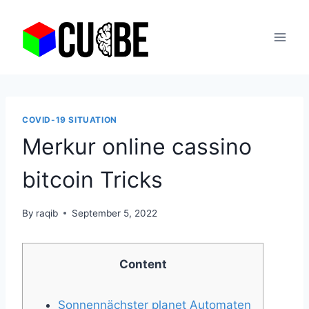
Skip
to
content
COVID-19 SITUATION
Merkur online cassino
bitcoin Tricks
By
raqib
September 5, 2022
Content
Sonnennächster planet Automaten