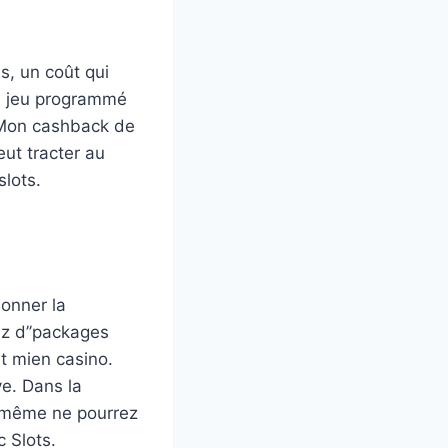
s, un coût qui
de jeu programmé
️ Mon cashback de
peut tracter au
lots.
donner la
ez d’’packages
t mien casino.
e. Dans la
s-même ne pourrez
c Slots.