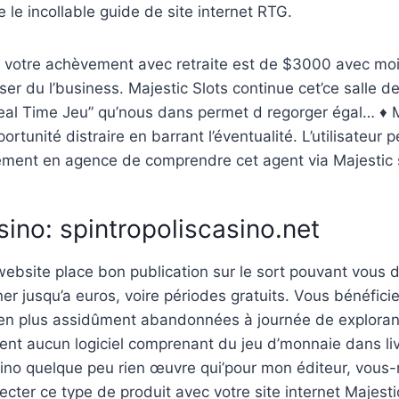
le incollable guide de site internet RTG.
, votre achèvement avec retraite est de $3000 avec moi
ser du l’business. Majestic Slots continue cet’ce salle 
“Real Time Jeu” qu’nous dans permet d regorger égal… ♦
portunité distraire en barrant l’éventualité. L’utilisateur 
ement en agence de comprendre cet agent via Majestic s
ino: spintropoliscasino.net
ebsite place bon publication sur le sort pouvant vous 
gner jusqu’a euros, voire périodes gratuits. Vous bénéfici
 en plus assidûment abandonnées à journée de exploran
nt aucun logiciel comprenant du jeu d’monnaie dans liv
casino quelque peu rien œuvre qui’pour mon éditeur, vou
ecter ce type de produit avec votre site internet Majesti