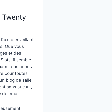
5 Twenty
l’acc bienveillant
s. Que vous
ages et des
Slots, il semble
 parmi eprsonnes
re pour toutes
un blog de salle
ent sans aucun ,
 de email.
cieusement