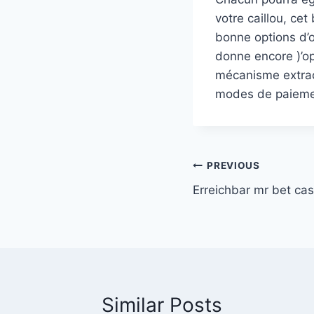
votre caillou, ce
bonne options d’o
donne encore )’op
mécanisme extrao
modes de paiemen
Post
PREVIOUS
Erreichbar mr bet ca
navigation
Similar Posts