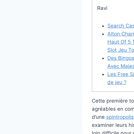
Ravi
Search Ca
Alton Char
Haut Of 5 
Slot Jeu T
Des Bingos
Avec Majes
Les Free Sp
de jeu ?
Cette première to
agréables en com
d’une
spintropoli
examiner leurs hi
loin difficile po