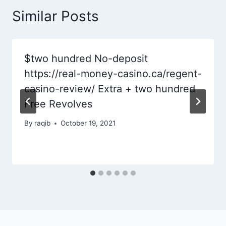
Similar Posts
$two hundred No-deposit
https://real-money-casino.ca/regent-
casino-review/ Extra + two hundred
Free Revolves
By
raqib
October 19, 2021