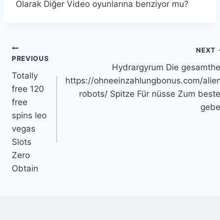
Olarak Diğer Video oyunlarına benziyor mu?
Post
NEXT
PREVIOUS
Hydrargyrum Die gesamthe
navigation
Totally
https://ohneeinzahlungbonus.com/alie
free 120
robots/ Spitze Für nüsse Zum best
free
geb
spins leo
vegas
Slots
Zero
Obtain